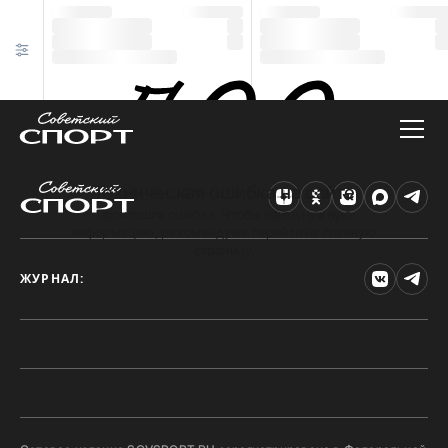
Техническая ошибка на сайте
Произошла ошибка. Чтобы найти нужную
информацию, рекомендуем перейти на главную
страницу.
ЖУРНАЛ: