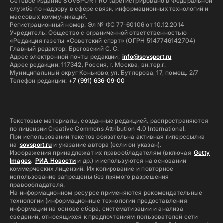
Сетевое издание SOVSPORT RU зарегистрировано в Федеральной
службе по надзору в сфере связи, информационных технологий и
массовых коммуникаций.
Регистрационный номер: Эл № ФС 77-60106 от 10.12.2014
Учредитель: Общество с ограниченной ответственностью
«Редакция газеты «Советский спорт» (ОГРН 5147746142704)
Главный редактор: Бреговский С. С.
Адрес электронной почты редакции:
info@sovsport.ru
Адрес редакции: 117342, Россия, г. Москва, вн.тер.г.
Муниципальный округ Коньково, ул. Бутлерова, 17, помещ. 2/7
Телефон редакции:
+7 (991) 636-09-00
Текстовые материалы, созданные редакцией, распространяются
по лицензии Creative Commons Attribution 4.0 International.
При использовании текстов обязательна активная гиперссылка
на
sovsport.ru
и указание автора (если он указан).
Изображения принадлежат их правообладателям (включая
Getty
Images
,
РИА Новости
и др.) и используются на основании
коммерческих лицензий. Их копирование и повторное
использование запрещены без прямого разрешения
правообладателя.
На информационном ресурсе применяются рекомендательные
технологии (информационные технологии предоставления
информации на основе сбора, систематизации и анализа
сведений, относящихся к предпочтениям пользователей сети