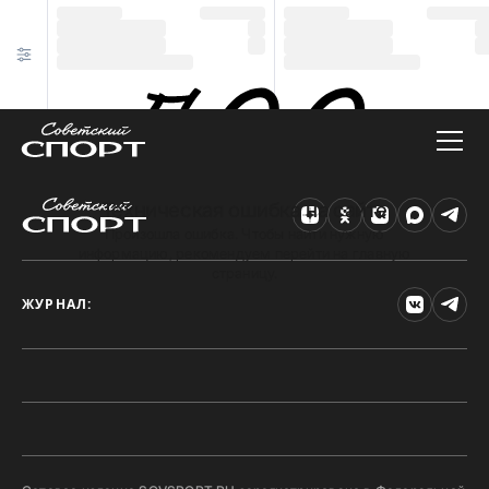
Техническая ошибка на сайте
Произошла ошибка. Чтобы найти нужную
информацию, рекомендуем перейти на главную
страницу.
ЖУРНАЛ: