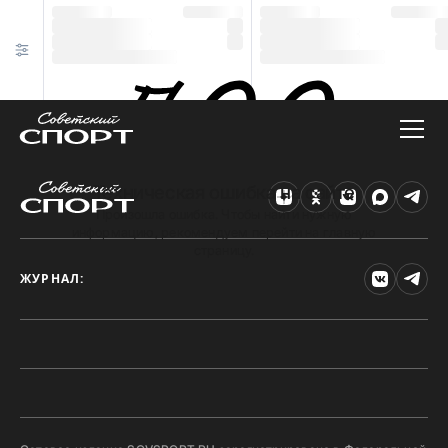
Техническая ошибка на сайте
Произошла ошибка. Чтобы найти нужную
информацию, рекомендуем перейти на главную
страницу.
ЖУРНАЛ: