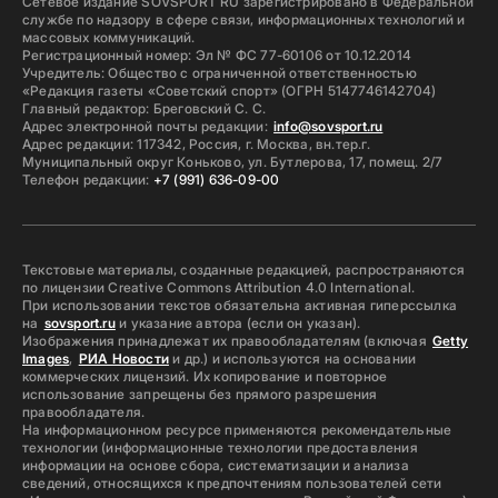
Сетевое издание SOVSPORT RU зарегистрировано в Федеральной
службе по надзору в сфере связи, информационных технологий и
массовых коммуникаций.
Регистрационный номер: Эл № ФС 77-60106 от 10.12.2014
Учредитель: Общество с ограниченной ответственностью
«Редакция газеты «Советский спорт» (ОГРН 5147746142704)
Главный редактор: Бреговский С. С.
Адрес электронной почты редакции:
info@sovsport.ru
Адрес редакции: 117342, Россия, г. Москва, вн.тер.г.
Муниципальный округ Коньково, ул. Бутлерова, 17, помещ. 2/7
Телефон редакции:
+7 (991) 636-09-00
Текстовые материалы, созданные редакцией, распространяются
по лицензии Creative Commons Attribution 4.0 International.
При использовании текстов обязательна активная гиперссылка
на
sovsport.ru
и указание автора (если он указан).
Изображения принадлежат их правообладателям (включая
Getty
Images
,
РИА Новости
и др.) и используются на основании
коммерческих лицензий. Их копирование и повторное
использование запрещены без прямого разрешения
правообладателя.
На информационном ресурсе применяются рекомендательные
технологии (информационные технологии предоставления
информации на основе сбора, систематизации и анализа
сведений, относящихся к предпочтениям пользователей сети