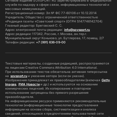
Сетевое издание SOVSPORT RU зарегистрировано в Федеральной
службе по надзору в сфере связи, информационных технологий и
массовых коммуникаций.
Регистрационный номер: Эл № ФС 77-60106 от 10.12.2014
Учредитель: Общество с ограниченной ответственностью
«Редакция газеты «Советский спорт» (ОГРН 5147746142704)
Главный редактор: Бреговский С. С.
Адрес электронной почты редакции:
info@sovsport.ru
Адрес редакции: 117342, Россия, г. Москва, вн.тер.г.
Муниципальный округ Коньково, ул. Бутлерова, 17, помещ. 2/7
Телефон редакции:
+7 (991) 636-09-00
Текстовые материалы, созданные редакцией, распространяются
по лицензии Creative Commons Attribution 4.0 International.
При использовании текстов обязательна активная гиперссылка
на
sovsport.ru
и указание автора (если он указан).
Изображения принадлежат их правообладателям (включая
Getty
Images
,
РИА Новости
и др.) и используются на основании
коммерческих лицензий. Их копирование и повторное
использование запрещены без прямого разрешения
правообладателя.
На информационном ресурсе применяются рекомендательные
технологии (информационные технологии предоставления
информации на основе сбора, систематизации и анализа
сведений, относящихся к предпочтениям пользователей сети