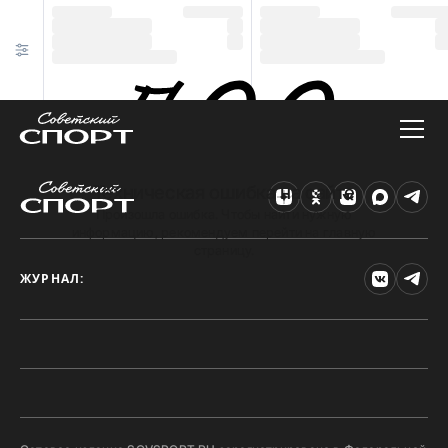
Техническая ошибка на сайте
Произошла ошибка. Чтобы найти нужную
информацию, рекомендуем перейти на главную
страницу.
ЖУРНАЛ: