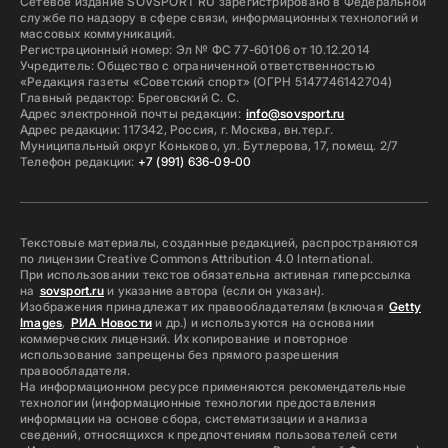
Сетевое издание SOVSPORT RU зарегистрировано в Федеральной
службе по надзору в сфере связи, информационных технологий и
массовых коммуникаций.
Регистрационный номер: Эл № ФС 77-60106 от 10.12.2014
Учредитель: Общество с ограниченной ответственностью
«Редакция газеты «Советский спорт» (ОГРН 5147746142704)
Главный редактор: Бреговский С. С.
Адрес электронной почты редакции:
info@sovsport.ru
Адрес редакции: 117342, Россия, г. Москва, вн.тер.г.
Муниципальный округ Коньково, ул. Бутлерова, 17, помещ. 2/7
Телефон редакции:
+7 (991) 636-09-00
Текстовые материалы, созданные редакцией, распространяются
по лицензии Creative Commons Attribution 4.0 International.
При использовании текстов обязательна активная гиперссылка
на
sovsport.ru
и указание автора (если он указан).
Изображения принадлежат их правообладателям (включая
Getty
Images
,
РИА Новости
и др.) и используются на основании
коммерческих лицензий. Их копирование и повторное
использование запрещены без прямого разрешения
правообладателя.
На информационном ресурсе применяются рекомендательные
технологии (информационные технологии предоставления
информации на основе сбора, систематизации и анализа
сведений, относящихся к предпочтениям пользователей сети