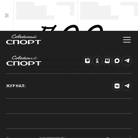
Техническая ошибка на сайте
Произошла ошибка. Чтобы найти нужную
информацию, рекомендуем перейти на главную
страницу.
ЖУРНАЛ: