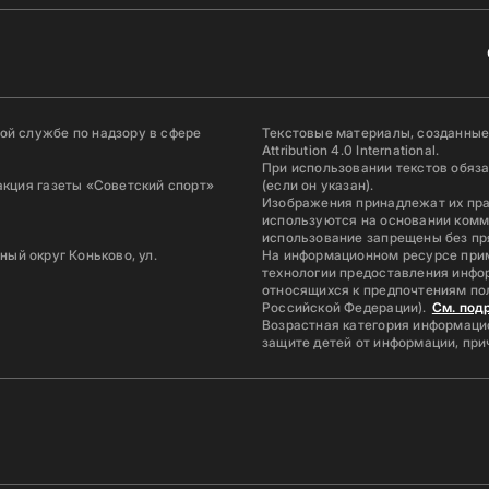
й службе по надзору в сфере
Текстовые материалы, созданные
Attribution 4.0 International.
При использовании текстов обяз
акция газеты «Советский спорт»
(если он указан).
Изображения принадлежат их пр
используются на основании комм
использование запрещены без пр
ьный округ Коньково, ул.
На информационном ресурсе при
технологии предоставления инфор
относящихся к предпочтениям по
Российской Федерации).
См. под
Возрастная категория информацио
защите детей от информации, пр