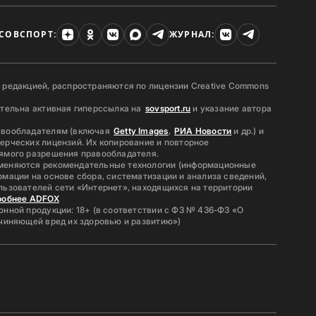
СОВСПОРТ:
ЖУРНАЛ:
 редакцией, распространяются по лицензии Creative Commons
ательна активная гиперссылка на
sovsport.ru
и указание автора
авообладателям (включая
Getty Images
,
РИА Новости
и др.) и
ерческих лицензий. Их копирование и повторное
ямого разрешения правообладателя.
меняются рекомендательные технологии (информационные
мации на основе сбора, систематизации и анализа сведений,
льзователей сети «Интернет», находящихся на территории
робнее ADFOX
нной продукции: 18+ (в соответствии с ФЗ № 436-ФЗ «О
ичиняющей вред их здоровью и развитию»)