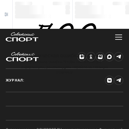
Техническая ошибка на сайте
Произошла ошибка. Чтобы найти нужную
информацию, рекомендуем перейти на главную
страницу.
ЖУРНАЛ: