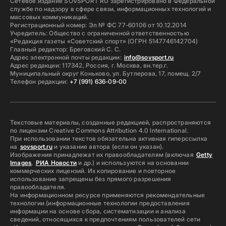
Сетевое издание SOVSPORT RU зарегистрировано в Федеральной
службе по надзору в сфере связи, информационных технологий и
массовых коммуникаций.
Регистрационный номер: Эл № ФС 77-60106 от 10.12.2014
Учредитель: Общество с ограниченной ответственностью
«Редакция газеты «Советский спорт» (ОГРН 5147746142704)
Главный редактор: Бреговский С. С.
Адрес электронной почты редакции:
info@sovsport.ru
Адрес редакции: 117342, Россия, г. Москва, вн.тер.г.
Муниципальный округ Коньково, ул. Бутлерова, 17, помещ. 2/7
Телефон редакции:
+7 (991) 636-09-00
Текстовые материалы, созданные редакцией, распространяются
по лицензии Creative Commons Attribution 4.0 International.
При использовании текстов обязательна активная гиперссылка
на
sovsport.ru
и указание автора (если он указан).
Изображения принадлежат их правообладателям (включая
Getty
Images
,
РИА Новости
и др.) и используются на основании
коммерческих лицензий. Их копирование и повторное
использование запрещены без прямого разрешения
правообладателя.
На информационном ресурсе применяются рекомендательные
технологии (информационные технологии предоставления
информации на основе сбора, систематизации и анализа
сведений, относящихся к предпочтениям пользователей сети