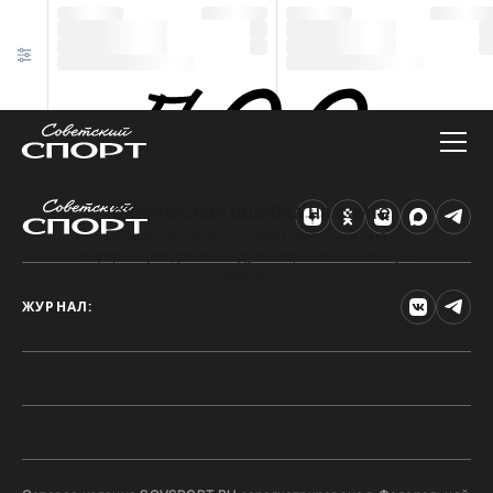
Техническая ошибка на сайте
Произошла ошибка. Чтобы найти нужную
информацию, рекомендуем перейти на главную
страницу.
ЖУРНАЛ: