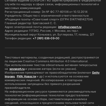
Сетевое издание SOVSPORT RU зарегистрировано в Федеральной
службе по надзору в сфере связи, информационных технологий и
массовых коммуникаций.
Регистрационный номер: Эл № ФС 77-60106 от 10.12.2014
Учредитель: Общество с ограниченной ответственностью
«Редакция газеты «Советский спорт» (ОГРН 5147746142704)
Главный редактор: Бреговский С. С.
Адрес электронной почты редакции:
info@sovsport.ru
Адрес редакции: 117342, Россия, г. Москва, вн.тер.г.
Муниципальный округ Коньково, ул. Бутлерова, 17, помещ. 2/7
Телефон редакции:
+7 (991) 636-09-00
Текстовые материалы, созданные редакцией, распространяются
по лицензии Creative Commons Attribution 4.0 International.
При использовании текстов обязательна активная гиперссылка
на
sovsport.ru
и указание автора (если он указан).
Изображения принадлежат их правообладателям (включая
Getty
Images
,
РИА Новости
и др.) и используются на основании
коммерческих лицензий. Их копирование и повторное
использование запрещены без прямого разрешения
правообладателя.
На информационном ресурсе применяются рекомендательные
технологии (информационные технологии предоставления
информации на основе сбора, систематизации и анализа
сведений, относящихся к предпочтениям пользователей сети