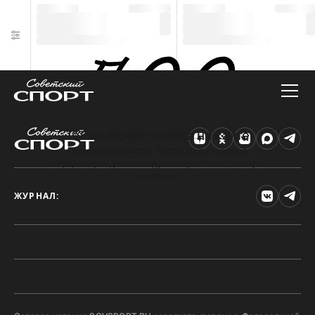
Техническая ошибка на сайте
Произошла ошибка. Чтобы найти нужную
информацию, рекомендуем перейти на главную
страницу.
ЖУРНАЛ: