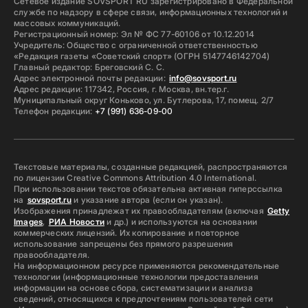
Сетевое издание SOVSPORT RU зарегистрировано в Федеральной
службе по надзору в сфере связи, информационных технологий и
массовых коммуникаций.
Регистрационный номер: Эл № ФС 77-60106 от 10.12.2014
Учредитель: Общество с ограниченной ответственностью
«Редакция газеты «Советский спорт» (ОГРН 5147746142704)
Главный редактор: Бреговский С. С.
Адрес электронной почты редакции:
info@sovsport.ru
Адрес редакции: 117342, Россия, г. Москва, вн.тер.г.
Муниципальный округ Коньково, ул. Бутлерова, 17, помещ. 2/7
Телефон редакции:
+7 (991) 636-09-00
Текстовые материалы, созданные редакцией, распространяются
по лицензии Creative Commons Attribution 4.0 International.
При использовании текстов обязательна активная гиперссылка
на
sovsport.ru
и указание автора (если он указан).
Изображения принадлежат их правообладателям (включая
Getty
Images
,
РИА Новости
и др.) и используются на основании
коммерческих лицензий. Их копирование и повторное
использование запрещены без прямого разрешения
правообладателя.
На информационном ресурсе применяются рекомендательные
технологии (информационные технологии предоставления
информации на основе сбора, систематизации и анализа
сведений, относящихся к предпочтениям пользователей сети