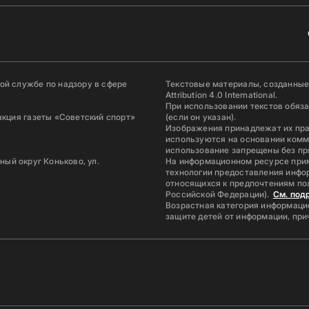
й службе по надзору в сфере
Текстовые материалы, созданные
Attribution 4.0 International.
При использовании текстов обяз
акция газеты «Советский спорт»
(если он указан).
Изображения принадлежат их пр
используются на основании комм
использование запрещены без пр
ьный округ Коньково, ул.
На информационном ресурсе при
технологии предоставления инфор
относящихся к предпочтениям по
Российской Федерации).
См. под
Возрастная категория информацио
защите детей от информации, пр