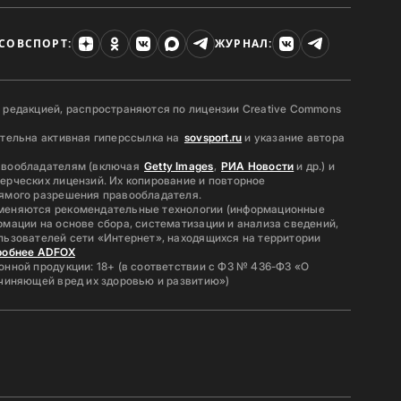
СОВСПОРТ:
ЖУРНАЛ:
 редакцией, распространяются по лицензии Creative Commons
ательна активная гиперссылка на
sovsport.ru
и указание автора
авообладателям (включая
Getty Images
,
РИА Новости
и др.) и
ерческих лицензий. Их копирование и повторное
ямого разрешения правообладателя.
меняются рекомендательные технологии (информационные
мации на основе сбора, систематизации и анализа сведений,
льзователей сети «Интернет», находящихся на территории
робнее ADFOX
нной продукции: 18+ (в соответствии с ФЗ № 436-ФЗ «О
ичиняющей вред их здоровью и развитию»)