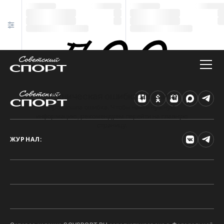
Техническая ошибка на сайте
Произошла ошибка. Чтобы найти нужную
информацию, рекомендуем перейти на главную
страницу.
ЖУРНАЛ: