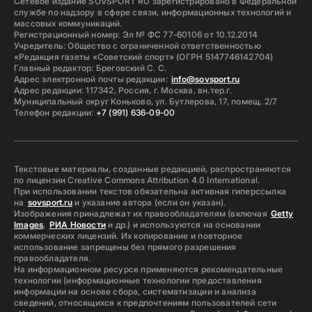
Сетевое издание SOVSPORT RU зарегистрировано в Федеральной
службе по надзору в сфере связи, информационных технологий и
массовых коммуникаций.
Регистрационный номер: Эл № ФС 77-60106 от 10.12.2014
Учредитель: Общество с ограниченной ответственностью
«Редакция газеты «Советский спорт» (ОГРН 5147746142704)
Главный редактор: Бреговский С. С.
Адрес электронной почты редакции:
info@sovsport.ru
Адрес редакции: 117342, Россия, г. Москва, вн.тер.г.
Муниципальный округ Коньково, ул. Бутлерова, 17, помещ. 2/7
Телефон редакции:
+7 (991) 636-09-00
Текстовые материалы, созданные редакцией, распространяются
по лицензии Creative Commons Attribution 4.0 International.
При использовании текстов обязательна активная гиперссылка
на
sovsport.ru
и указание автора (если он указан).
Изображения принадлежат их правообладателям (включая
Getty
Images
,
РИА Новости
и др.) и используются на основании
коммерческих лицензий. Их копирование и повторное
использование запрещены без прямого разрешения
правообладателя.
На информационном ресурсе применяются рекомендательные
технологии (информационные технологии предоставления
информации на основе сбора, систематизации и анализа
сведений, относящихся к предпочтениям пользователей сети