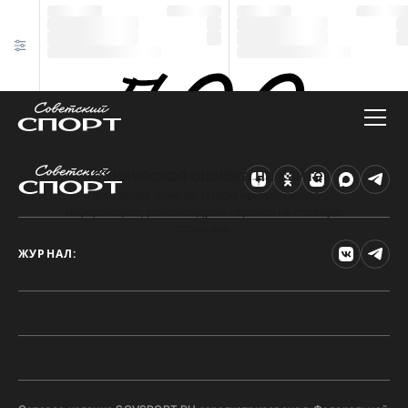
Техническая ошибка на сайте
Произошла ошибка. Чтобы найти нужную
информацию, рекомендуем перейти на главную
страницу.
ЖУРНАЛ: