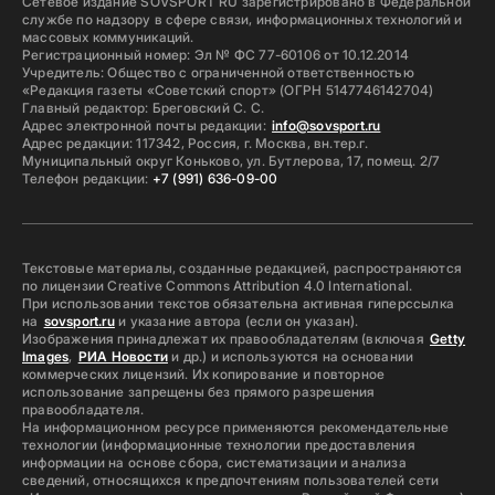
Сетевое издание SOVSPORT RU зарегистрировано в Федеральной
службе по надзору в сфере связи, информационных технологий и
массовых коммуникаций.
Регистрационный номер: Эл № ФС 77-60106 от 10.12.2014
Учредитель: Общество с ограниченной ответственностью
«Редакция газеты «Советский спорт» (ОГРН 5147746142704)
Главный редактор: Бреговский С. С.
Адрес электронной почты редакции:
info@sovsport.ru
Адрес редакции: 117342, Россия, г. Москва, вн.тер.г.
Муниципальный округ Коньково, ул. Бутлерова, 17, помещ. 2/7
Телефон редакции:
+7 (991) 636-09-00
Текстовые материалы, созданные редакцией, распространяются
по лицензии Creative Commons Attribution 4.0 International.
При использовании текстов обязательна активная гиперссылка
на
sovsport.ru
и указание автора (если он указан).
Изображения принадлежат их правообладателям (включая
Getty
Images
,
РИА Новости
и др.) и используются на основании
коммерческих лицензий. Их копирование и повторное
использование запрещены без прямого разрешения
правообладателя.
На информационном ресурсе применяются рекомендательные
технологии (информационные технологии предоставления
информации на основе сбора, систематизации и анализа
сведений, относящихся к предпочтениям пользователей сети