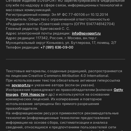
Сетевое издание SOVSPORT RU зарегистрировано в Федеральной
службе по надзору в сфере связи, информационных технологий и
массовых коммуникаций.
Регистрационный номер: Эл № ФС 77-60106 от 10.12.2014
Учредитель: Общество с ограниченной ответственностью
«Редакция газеты «Советский спорт» (ОГРН 5147746142704)
Главный редактор: Бреговский С. С.
Адрес электронной почты редакции:
info@sovsport.ru
Адрес редакции: 117342, Россия, г. Москва, вн.тер.г.
Муниципальный округ Коньково, ул. Бутлерова, 17, помещ. 2/7
Телефон редакции:
+7 (991) 636-09-00
Текстовые материалы, созданные редакцией, распространяются
по лицензии Creative Commons Attribution 4.0 International.
При использовании текстов обязательна активная гиперссылка
на
sovsport.ru
и указание автора (если он указан).
Изображения принадлежат их правообладателям (включая
Getty
Images
,
РИА Новости
и др.) и используются на основании
коммерческих лицензий. Их копирование и повторное
использование запрещены без прямого разрешения
правообладателя.
На информационном ресурсе применяются рекомендательные
технологии (информационные технологии предоставления
информации на основе сбора, систематизации и анализа
сведений, относящихся к предпочтениям пользователей сети