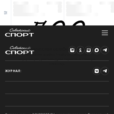
Техническая ошибка на сайте
Произошла ошибка. Чтобы найти нужную
информацию, рекомендуем перейти на главную
страницу.
ЖУРНАЛ: