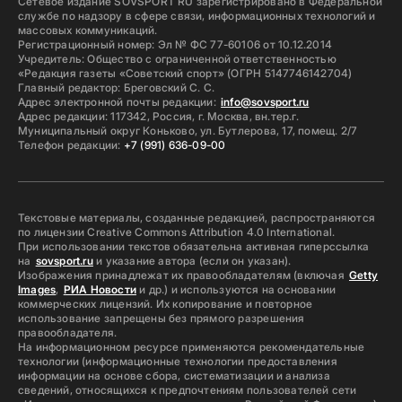
Сетевое издание SOVSPORT RU зарегистрировано в Федеральной
службе по надзору в сфере связи, информационных технологий и
массовых коммуникаций.
Регистрационный номер: Эл № ФС 77-60106 от 10.12.2014
Учредитель: Общество с ограниченной ответственностью
«Редакция газеты «Советский спорт» (ОГРН 5147746142704)
Главный редактор: Бреговский С. С.
Адрес электронной почты редакции:
info@sovsport.ru
Адрес редакции: 117342, Россия, г. Москва, вн.тер.г.
Муниципальный округ Коньково, ул. Бутлерова, 17, помещ. 2/7
Телефон редакции:
+7 (991) 636-09-00
Текстовые материалы, созданные редакцией, распространяются
по лицензии Creative Commons Attribution 4.0 International.
При использовании текстов обязательна активная гиперссылка
на
sovsport.ru
и указание автора (если он указан).
Изображения принадлежат их правообладателям (включая
Getty
Images
,
РИА Новости
и др.) и используются на основании
коммерческих лицензий. Их копирование и повторное
использование запрещены без прямого разрешения
правообладателя.
На информационном ресурсе применяются рекомендательные
технологии (информационные технологии предоставления
информации на основе сбора, систематизации и анализа
сведений, относящихся к предпочтениям пользователей сети