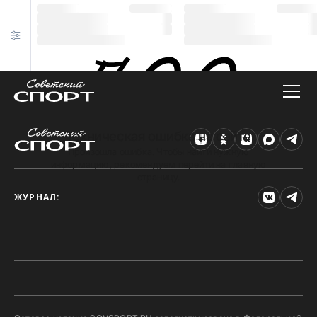
Техническая ошибка на сайте
Произошла ошибка. Чтобы найти нужную
информацию, рекомендуем перейти на главную
страницу.
ЖУРНАЛ: