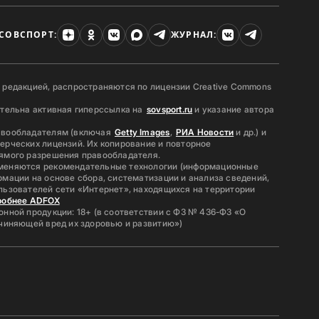
СОВСПОРТ:
ЖУРНАЛ:
 редакцией, распространяются по лицензии Creative Commons
ательна активная гиперссылка на
sovsport.ru
и указание автора
авообладателям (включая
Getty Images
,
РИА Новости
и др.) и
ерческих лицензий. Их копирование и повторное
ямого разрешения правообладателя.
меняются рекомендательные технологии (информационные
мации на основе сбора, систематизации и анализа сведений,
льзователей сети «Интернет», находящихся на территории
робнее ADFOX
нной продукции: 18+ (в соответствии с ФЗ № 436-ФЗ «О
ичиняющей вред их здоровью и развитию»)