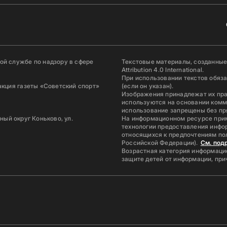
й службе по надзору в сфере
Текстовые материалы, созданные
Attribution 4.0 International.
При использовании текстов обяз
акция газеты «Советский спорт»
(если он указан).
Изображения принадлежат их пр
используются на основании комм
использование запрещены без пр
ьный округ Коньково, ул.
На информационном ресурсе при
технологии предоставления инфор
относящихся к предпочтениям по
Российской Федерации).
См. под
Возрастная категория информацио
защите детей от информации, пр