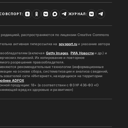
СОВСПОРТ:
ЖУРНАЛ:
 редакцией, распространяются по лицензии Creative Commons
ательна активная гиперссылка на
sovsport.ru
и указание автора
авообладателям (включая
Getty Images
,
РИА Новости
и др.) и
ерческих лицензий. Их копирование и повторное
ямого разрешения правообладателя.
меняются рекомендательные технологии (информационные
мации на основе сбора, систематизации и анализа сведений,
льзователей сети «Интернет», находящихся на территории
робнее ADFOX
нной продукции: 18+ (в соответствии с ФЗ № 436-ФЗ «О
ичиняющей вред их здоровью и развитию»)