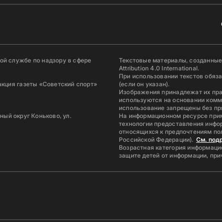
й службе по надзору в сфере
Текстовые материалы, созданные
Attribution 4.0 International.
При использовании текстов обяз
акция газеты «Советский спорт»
(если он указан).
Изображения принадлежат их пр
используются на основании комм
использование запрещены без пр
ьный округ Коньково, ул.
На информационном ресурсе при
технологии предоставления инфор
относящихся к предпочтениям по
Российской Федерации).
См. под
Возрастная категория информацио
защите детей от информации, пр