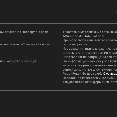
й службе по надзору в сфере
Текстовые материалы, созданные
Attribution 4.0 International.
При использовании текстов обяз
акция газеты «Советский спорт»
(если он указан).
Изображения принадлежат их пр
используются на основании комм
использование запрещены без пр
ьный округ Коньково, ул.
На информационном ресурсе при
технологии предоставления инфор
относящихся к предпочтениям по
Российской Федерации).
См. под
Возрастная категория информацио
защите детей от информации, пр