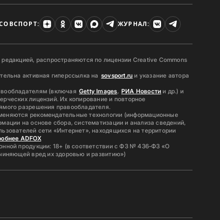
СОВСПОРТ:
ЖУРНАЛ:
 редакцией, распространяются по лицензии Creative Commons
ательна активная гиперссылка на
sovsport.ru
и указание автора
авообладателям (включая
Getty Images
,
РИА Новости
и др.) и
ерческих лицензий. Их копирование и повторное
ямого разрешения правообладателя.
меняются рекомендательные технологии (информационные
мации на основе сбора, систематизации и анализа сведений,
льзователей сети «Интернет», находящихся на территории
робнее ADFOX
нной продукции: 18+ (в соответствии с ФЗ № 436-ФЗ «О
ичиняющей вред их здоровью и развитию»)