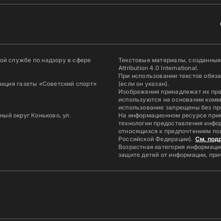
й службе по надзору в сфере
Текстовые материалы, созданные
Attribution 4.0 International.
При использовании текстов обяз
акция газеты «Советский спорт»
(если он указан).
Изображения принадлежат их пр
используются на основании комм
использование запрещены без пр
ьный округ Коньково, ул.
На информационном ресурсе при
технологии предоставления инфор
относящихся к предпочтениям по
Российской Федерации).
См. под
Возрастная категория информацио
защите детей от информации, пр