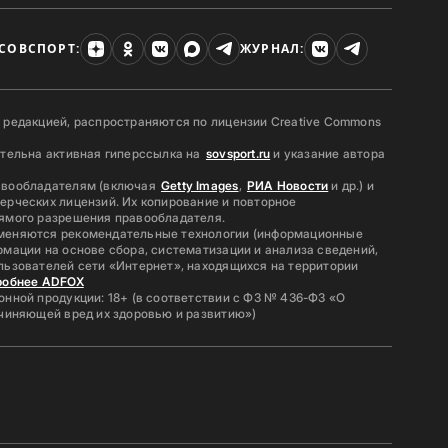
СОВСПОРТ:
ЖУРНАЛ:
 редакцией, распространяются по лицензии Creative Commons
ательна активная гиперссылка на
sovsport.ru
и указание автора
авообладателям (включая
Getty Images
,
РИА Новости
и др.) и
ерческих лицензий. Их копирование и повторное
ямого разрешения правообладателя.
меняются рекомендательные технологии (информационные
мации на основе сбора, систематизации и анализа сведений,
льзователей сети «Интернет», находящихся на территории
робнее ADFOX
нной продукции: 18+ (в соответствии с ФЗ № 436-ФЗ «О
ичиняющей вред их здоровью и развитию»)