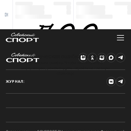
Техническая ошибка на сайте
Произошла ошибка. Чтобы найти нужную
информацию, рекомендуем перейти на главную
страницу.
ЖУРНАЛ: