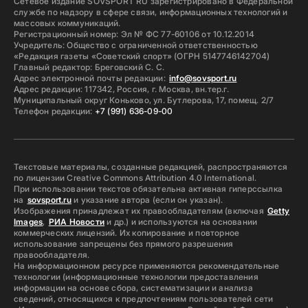
Сетевое издание SOVSPORT RU зарегистрировано в Федеральной
службе по надзору в сфере связи, информационных технологий и
массовых коммуникаций.
Регистрационный номер: Эл № ФС 77-60106 от 10.12.2014
Учредитель: Общество с ограниченной ответственностью
«Редакция газеты «Советский спорт» (ОГРН 5147746142704)
Главный редактор: Бреговский С. С.
Адрес электронной почты редакции:
info@sovsport.ru
Адрес редакции: 117342, Россия, г. Москва, вн.тер.г.
Муниципальный округ Коньково, ул. Бутлерова, 17, помещ. 2/7
Телефон редакции:
+7 (991) 636-09-00
Текстовые материалы, созданные редакцией, распространяются
по лицензии Creative Commons Attribution 4.0 International.
При использовании текстов обязательна активная гиперссылка
на
sovsport.ru
и указание автора (если он указан).
Изображения принадлежат их правообладателям (включая
Getty
Images
,
РИА Новости
и др.) и используются на основании
коммерческих лицензий. Их копирование и повторное
использование запрещены без прямого разрешения
правообладателя.
На информационном ресурсе применяются рекомендательные
технологии (информационные технологии предоставления
информации на основе сбора, систематизации и анализа
сведений, относящихся к предпочтениям пользователей сети