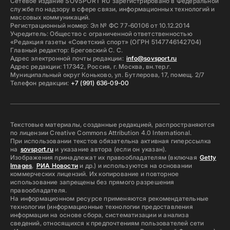
Сетевое издание SOVSPORT RU зарегистрировано в Федеральной
службе по надзору в сфере связи, информационных технологий и
массовых коммуникаций.
Регистрационный номер: Эл № ФС 77-60106 от 10.12.2014
Учредитель: Общество с ограниченной ответственностью
«Редакция газеты «Советский спорт» (ОГРН 5147746142704)
Главный редактор: Бреговский С. С.
Адрес электронной почты редакции:
info@sovsport.ru
Адрес редакции: 117342, Россия, г. Москва, вн.тер.г.
Муниципальный округ Коньково, ул. Бутлерова, 17, помещ. 2/7
Телефон редакции:
+7 (991) 636-09-00
Текстовые материалы, созданные редакцией, распространяются
по лицензии Creative Commons Attribution 4.0 International.
При использовании текстов обязательна активная гиперссылка
на
sovsport.ru
и указание автора (если он указан).
Изображения принадлежат их правообладателям (включая
Getty
Images
,
РИА Новости
и др.) и используются на основании
коммерческих лицензий. Их копирование и повторное
использование запрещены без прямого разрешения
правообладателя.
На информационном ресурсе применяются рекомендательные
технологии (информационные технологии предоставления
информации на основе сбора, систематизации и анализа
сведений, относящихся к предпочтениям пользователей сети