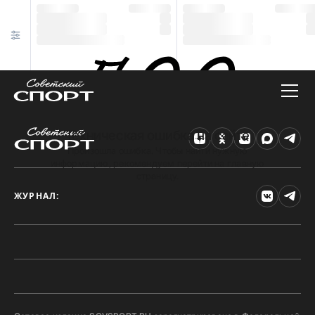
Техническая ошибка на сайте
Произошла ошибка. Чтобы найти нужную
информацию, рекомендуем перейти на главную
страницу.
ЖУРНАЛ: