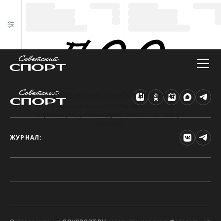
Техническая ошибка на сайте
Произошла ошибка. Чтобы найти нужную
информацию, рекомендуем перейти на главную
страницу.
ЖУРНАЛ: