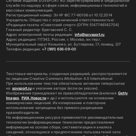
Сетевое издание SOVSPORT RU зарегистрировано в Федеральной
службе по надзору в сфере связи, информационных технологий и
массовых коммуникаций.
Регистрационный номер: Эл № ФС 77-60106 от 10.12.2014
Учредитель: Общество с ограниченной ответственностью
«Редакция газеты «Советский спорт» (ОГРН 5147746142704)
Главный редактор: Бреговский С. С.
Адрес электронной почты редакции:
info@sovsport.ru
Адрес редакции: 117342, Россия, г. Москва, вн.тер.г.
Муниципальный округ Коньково, ул. Бутлерова, 17, помещ. 2/7
Телефон редакции:
+7 (991) 636-09-00
Текстовые материалы, созданные редакцией, распространяются
по лицензии Creative Commons Attribution 4.0 International.
При использовании текстов обязательна активная гиперссылка
на
sovsport.ru
и указание автора (если он указан).
Изображения принадлежат их правообладателям (включая
Getty
Images
,
РИА Новости
и др.) и используются на основании
коммерческих лицензий. Их копирование и повторное
использование запрещены без прямого разрешения
правообладателя.
На информационном ресурсе применяются рекомендательные
технологии (информационные технологии предоставления
информации на основе сбора, систематизации и анализа
сведений, относящихся к предпочтениям пользователей сети