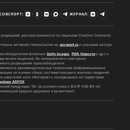
СОВСПОРТ:
ЖУРНАЛ:
 редакцией, распространяются по лицензии Creative Commons
ательна активная гиперссылка на
sovsport.ru
и указание автора
авообладателям (включая
Getty Images
,
РИА Новости
и др.) и
ерческих лицензий. Их копирование и повторное
ямого разрешения правообладателя.
меняются рекомендательные технологии (информационные
мации на основе сбора, систематизации и анализа сведений,
льзователей сети «Интернет», находящихся на территории
робнее ADFOX
нной продукции: 18+ (в соответствии с ФЗ № 436-ФЗ «О
ичиняющей вред их здоровью и развитию»)