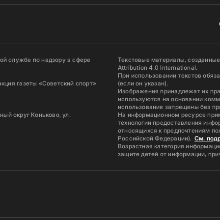
й службе по надзору в сфере
Текстовые материалы, созданные
Attribution 4.0 International.
При использовании текстов обяз
акция газеты «Советский спорт»
(если он указан).
Изображения принадлежат их пр
используются на основании комм
использование запрещены без пр
ьный округ Коньково, ул.
На информационном ресурсе при
технологии предоставления инфор
относящихся к предпочтениям по
Российской Федерации).
См. под
Возрастная категория информацио
защите детей от информации, пр