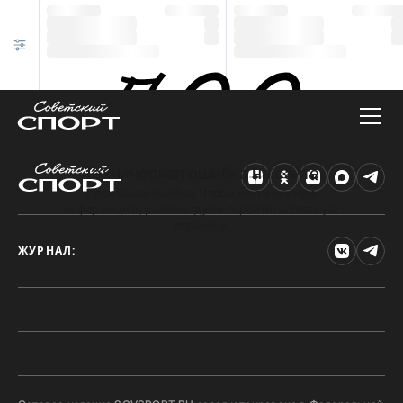
Техническая ошибка на сайте
Произошла ошибка. Чтобы найти нужную
информацию, рекомендуем перейти на главную
страницу.
ЖУРНАЛ: