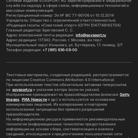
Сетевое издание SOVSPORT RU зарегистрировано в Федеральной
службе по надзору в сфере связи, информационных технологий и
массовых коммуникаций.
Регистрационный номер: Эл № ФС 77-60106 от 10.12.2014
Учредитель: Общество с ограниченной ответственностью
«Редакция газеты «Советский спорт» (ОГРН 5147746142704)
Главный редактор: Бреговский С. С.
Адрес электронной почты редакции:
info@sovsport.ru
Адрес редакции: 117342, Россия, г. Москва, вн.тер.г.
Муниципальный округ Коньково, ул. Бутлерова, 17, помещ. 2/7
Телефон редакции:
+7 (991) 636-09-00
Текстовые материалы, созданные редакцией, распространяются
по лицензии Creative Commons Attribution 4.0 International.
При использовании текстов обязательна активная гиперссылка
на
sovsport.ru
и указание автора (если он указан).
Изображения принадлежат их правообладателям (включая
Getty
Images
,
РИА Новости
и др.) и используются на основании
коммерческих лицензий. Их копирование и повторное
использование запрещены без прямого разрешения
правообладателя.
На информационном ресурсе применяются рекомендательные
технологии (информационные технологии предоставления
информации на основе сбора, систематизации и анализа
сведений, относящихся к предпочтениям пользователей сети