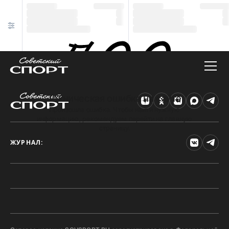
Техническая ошибка на сайте
Произошла ошибка. Чтобы найти нужную
информацию, рекомендуем перейти на главную
страницу.
ЖУРНАЛ: