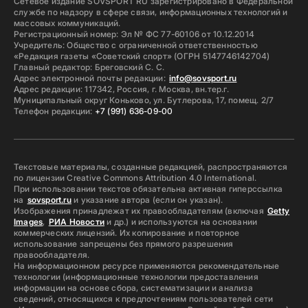
Сетевое издание SOVSPORT RU зарегистрировано в Федеральной
службе по надзору в сфере связи, информационных технологий и
массовых коммуникаций.
Регистрационный номер: Эл № ФС 77-60106 от 10.12.2014
Учредитель: Общество с ограниченной ответственностью
«Редакция газеты «Советский спорт» (ОГРН 5147746142704)
Главный редактор: Бреговский С. С.
Адрес электронной почты редакции:
info@sovsport.ru
Адрес редакции: 117342, Россия, г. Москва, вн.тер.г.
Муниципальный округ Коньково, ул. Бутлерова, 17, помещ. 2/7
Телефон редакции:
+7 (991) 636-09-00
Текстовые материалы, созданные редакцией, распространяются
по лицензии Creative Commons Attribution 4.0 International.
При использовании текстов обязательна активная гиперссылка
на
sovsport.ru
и указание автора (если он указан).
Изображения принадлежат их правообладателям (включая
Getty
Images
,
РИА Новости
и др.) и используются на основании
коммерческих лицензий. Их копирование и повторное
использование запрещены без прямого разрешения
правообладателя.
На информационном ресурсе применяются рекомендательные
технологии (информационные технологии предоставления
информации на основе сбора, систематизации и анализа
сведений, относящихся к предпочтениям пользователей сети