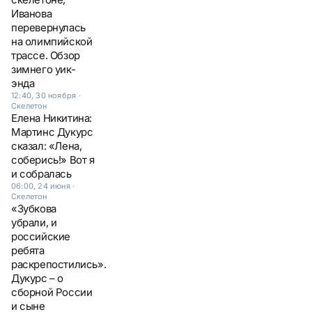
Иванова
перевернулась
на олимпийской
трассе. Обзор
зимнего уик-
энда
12:40, 30 ноября
·
Скелетон
Елена Никитина:
Мартинс Дукурс
сказал: «Лена,
соберись!» Вот я
и собралась
06:00, 24 июня
·
Скелетон
«Зубкова
убрали, и
российские
ребята
раскрепостились».
Дукурс – о
сборной России
и сыне