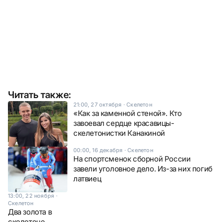
Читать также:
21:00, 27 октября
·
Скелетон
«Как за каменной стеной». Кто
завоевал сердце красавицы-
скелетонистки Канакиной
00:00, 16 декабря
·
Скелетон
На спортсменок сборной России
завели уголовное дело. Из-за них погиб
латвиец
13:00, 22 ноября
·
Скелетон
Два золота в
скелетоне,