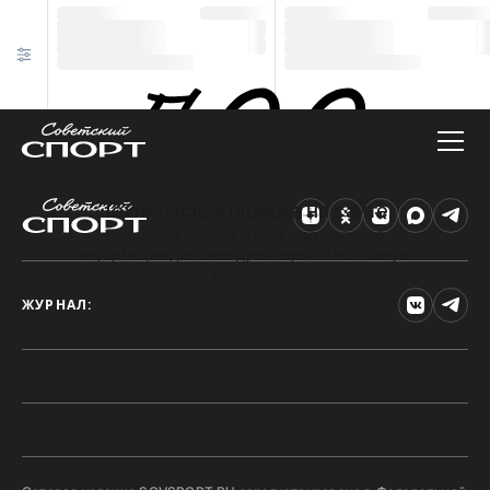
Техническая ошибка на сайте
Произошла ошибка. Чтобы найти нужную
информацию, рекомендуем перейти на главную
страницу.
ЖУРНАЛ: