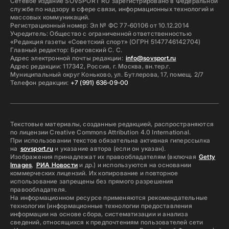
Сетевое издание SOVSPORT RU зарегистрировано в Федеральной
службе по надзору в сфере связи, информационных технологий и
массовых коммуникаций.
Регистрационный номер: Эл № ФС 77-60106 от 10.12.2014
Учредитель: Общество с ограниченной ответственностью
«Редакция газеты «Советский спорт» (ОГРН 5147746142704)
Главный редактор: Бреговский С. С.
Адрес электронной почты редакции:
info@sovsport.ru
Адрес редакции: 117342, Россия, г. Москва, вн.тер.г.
Муниципальный округ Коньково, ул. Бутлерова, 17, помещ. 2/7
Телефон редакции:
+7 (991) 636-09-00
Текстовые материалы, созданные редакцией, распространяются
по лицензии Creative Commons Attribution 4.0 International.
При использовании текстов обязательна активная гиперссылка
на
sovsport.ru
и указание автора (если он указан).
Изображения принадлежат их правообладателям (включая
Getty
Images
,
РИА Новости
и др.) и используются на основании
коммерческих лицензий. Их копирование и повторное
использование запрещены без прямого разрешения
правообладателя.
На информационном ресурсе применяются рекомендательные
технологии (информационные технологии предоставления
информации на основе сбора, систематизации и анализа
сведений, относящихся к предпочтениям пользователей сети