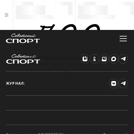
Техническая ошибка на сайте
Произошла ошибка. Чтобы найти нужную
информацию, рекомендуем перейти на главную
страницу.
ЖУРНАЛ: