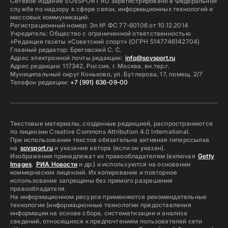
Сетевое издание SOVSPORT RU зарегистрировано в Федеральной
службе по надзору в сфере связи, информационных технологий и
массовых коммуникаций.
Регистрационный номер: Эл № ФС 77-60106 от 10.12.2014
Учредитель: Общество с ограниченной ответственностью
«Редакция газеты «Советский спорт» (ОГРН 5147746142704)
Главный редактор: Бреговский С. С.
Адрес электронной почты редакции:
info@sovsport.ru
Адрес редакции: 117342, Россия, г. Москва, вн.тер.г.
Муниципальный округ Коньково, ул. Бутлерова, 17, помещ. 2/7
Телефон редакции:
+7 (991) 636-09-00
Текстовые материалы, созданные редакцией, распространяются
по лицензии Creative Commons Attribution 4.0 International.
При использовании текстов обязательна активная гиперссылка
на
sovsport.ru
и указание автора (если он указан).
Изображения принадлежат их правообладателям (включая
Getty
Images
,
РИА Новости
и др.) и используются на основании
коммерческих лицензий. Их копирование и повторное
использование запрещены без прямого разрешения
правообладателя.
На информационном ресурсе применяются рекомендательные
технологии (информационные технологии предоставления
информации на основе сбора, систематизации и анализа
сведений, относящихся к предпочтениям пользователей сети