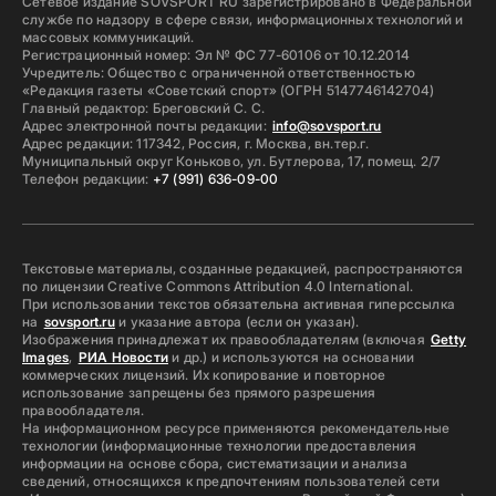
Сетевое издание SOVSPORT RU зарегистрировано в Федеральной
службе по надзору в сфере связи, информационных технологий и
массовых коммуникаций.
Регистрационный номер: Эл № ФС 77-60106 от 10.12.2014
Учредитель: Общество с ограниченной ответственностью
«Редакция газеты «Советский спорт» (ОГРН 5147746142704)
Главный редактор: Бреговский С. С.
Адрес электронной почты редакции:
info@sovsport.ru
Адрес редакции: 117342, Россия, г. Москва, вн.тер.г.
Муниципальный округ Коньково, ул. Бутлерова, 17, помещ. 2/7
Телефон редакции:
+7 (991) 636-09-00
Текстовые материалы, созданные редакцией, распространяются
по лицензии Creative Commons Attribution 4.0 International.
При использовании текстов обязательна активная гиперссылка
на
sovsport.ru
и указание автора (если он указан).
Изображения принадлежат их правообладателям (включая
Getty
Images
,
РИА Новости
и др.) и используются на основании
коммерческих лицензий. Их копирование и повторное
использование запрещены без прямого разрешения
правообладателя.
На информационном ресурсе применяются рекомендательные
технологии (информационные технологии предоставления
информации на основе сбора, систематизации и анализа
сведений, относящихся к предпочтениям пользователей сети