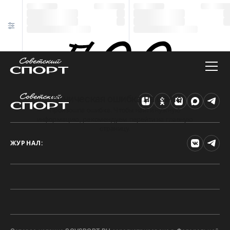
Техническая ошибка на сайте
Произошла ошибка. Чтобы найти нужную
информацию, рекомендуем перейти на главную
страницу.
ЖУРНАЛ: