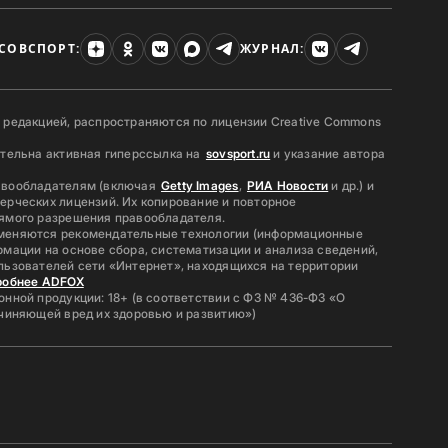
СОВСПОРТ:
ЖУРНАЛ:
 редакцией, распространяются по лицензии Creative Commons
ательна активная гиперссылка на
sovsport.ru
и указание автора
авообладателям (включая
Getty Images
,
РИА Новости
и др.) и
ерческих лицензий. Их копирование и повторное
ямого разрешения правообладателя.
меняются рекомендательные технологии (информационные
мации на основе сбора, систематизации и анализа сведений,
льзователей сети «Интернет», находящихся на территории
робнее ADFOX
нной продукции: 18+ (в соответствии с ФЗ № 436-ФЗ «О
ичиняющей вред их здоровью и развитию»)