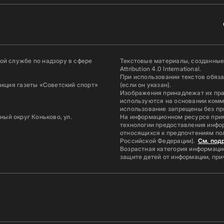
й службе по надзору в сфере
Текстовые материалы, созданные
Attribution 4.0 International.
При использовании текстов обяз
акция газеты «Советский спорт»
(если он указан).
Изображения принадлежат их пр
используются на основании комм
использование запрещены без пр
ьный округ Коньково, ул.
На информационном ресурсе при
технологии предоставления инфор
относящихся к предпочтениям по
Российской Федерации).
См. под
Возрастная категория информацио
защите детей от информации, пр