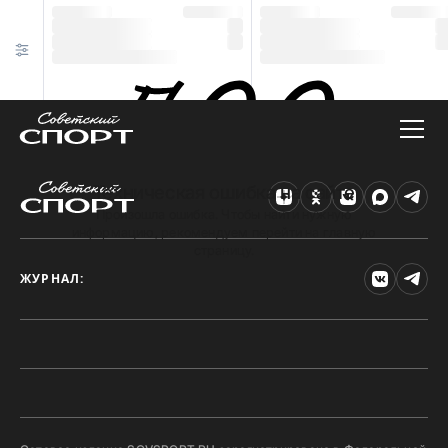
Техническая ошибка на сайте
Произошла ошибка. Чтобы найти нужную
информацию, рекомендуем перейти на главную
страницу.
ЖУРНАЛ: