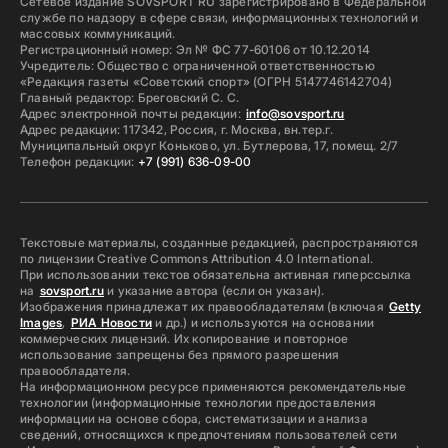
Сетевое издание SOVSPORT RU зарегистрировано в Федеральной
службе по надзору в сфере связи, информационных технологий и
массовых коммуникаций.
Регистрационный номер: Эл № ФС 77-60106 от 10.12.2014
Учредитель: Общество с ограниченной ответственностью
«Редакция газеты «Советский спорт» (ОГРН 5147746142704)
Главный редактор: Бреговский С. С.
Адрес электронной почты редакции:
info@sovsport.ru
Адрес редакции: 117342, Россия, г. Москва, вн.тер.г.
Муниципальный округ Коньково, ул. Бутлерова, 17, помещ. 2/7
Телефон редакции:
+7 (991) 636-09-00
Текстовые материалы, созданные редакцией, распространяются
по лицензии Creative Commons Attribution 4.0 International.
При использовании текстов обязательна активная гиперссылка
на
sovsport.ru
и указание автора (если он указан).
Изображения принадлежат их правообладателям (включая
Getty
Images
,
РИА Новости
и др.) и используются на основании
коммерческих лицензий. Их копирование и повторное
использование запрещены без прямого разрешения
правообладателя.
На информационном ресурсе применяются рекомендательные
технологии (информационные технологии предоставления
информации на основе сбора, систематизации и анализа
сведений, относящихся к предпочтениям пользователей сети