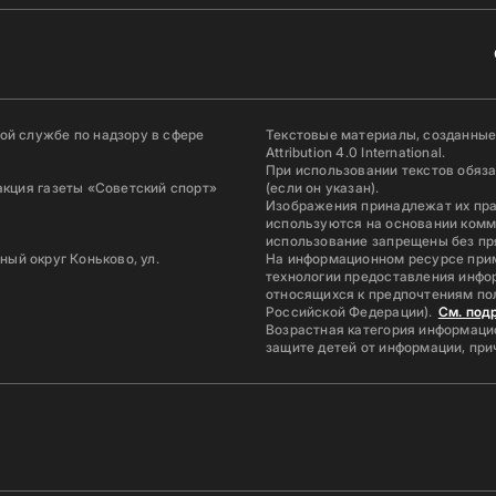
й службе по надзору в сфере
Текстовые материалы, созданные
Attribution 4.0 International.
При использовании текстов обяз
акция газеты «Советский спорт»
(если он указан).
Изображения принадлежат их пр
используются на основании комм
использование запрещены без пр
ьный округ Коньково, ул.
На информационном ресурсе при
технологии предоставления инфор
относящихся к предпочтениям по
Российской Федерации).
См. под
Возрастная категория информацио
защите детей от информации, пр