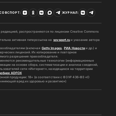
СОВСПОРТ:
ЖУРНАЛ:
 редакцией, распространяются по лицензии Creative Commons
ательна активная гиперссылка на
sovsport.ru
и указание автора
авообладателям (включая
Getty Images
,
РИА Новости
и др.) и
ерческих лицензий. Их копирование и повторное
ямого разрешения правообладателя.
меняются рекомендательные технологии (информационные
мации на основе сбора, систематизации и анализа сведений,
льзователей сети «Интернет», находящихся на территории
робнее ADFOX
нной продукции: 18+ (в соответствии с ФЗ № 436-ФЗ «О
ичиняющей вред их здоровью и развитию»)