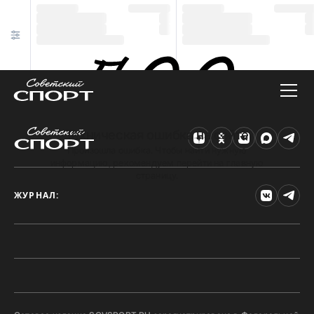
Техническая ошибка на сайте
Произошла ошибка. Чтобы найти нужную
информацию, рекомендуем перейти на главную
страницу.
ЖУРНАЛ: