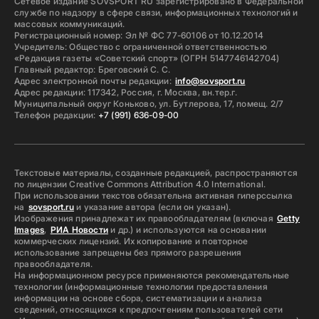
Сетевое издание SOVSPORT RU зарегистрировано в Федеральной
службе по надзору в сфере связи, информационных технологий и
массовых коммуникаций.
Регистрационный номер: Эл № ФС 77-60106 от 10.12.2014
Учредитель: Общество с ограниченной ответственностью
«Редакция газеты «Советский спорт» (ОГРН 5147746142704)
Главный редактор: Бреговский С. С.
Адрес электронной почты редакции:
info@sovsport.ru
Адрес редакции: 117342, Россия, г. Москва, вн.тер.г.
Муниципальный округ Коньково, ул. Бутлерова, 17, помещ. 2/7
Телефон редакции:
+7 (991) 636-09-00
Текстовые материалы, созданные редакцией, распространяются
по лицензии Creative Commons Attribution 4.0 International.
При использовании текстов обязательна активная гиперссылка
на
sovsport.ru
и указание автора (если он указан).
Изображения принадлежат их правообладателям (включая
Getty
Images
,
РИА Новости
и др.) и используются на основании
коммерческих лицензий. Их копирование и повторное
использование запрещены без прямого разрешения
правообладателя.
На информационном ресурсе применяются рекомендательные
технологии (информационные технологии предоставления
информации на основе сбора, систематизации и анализа
сведений, относящихся к предпочтениям пользователей сети