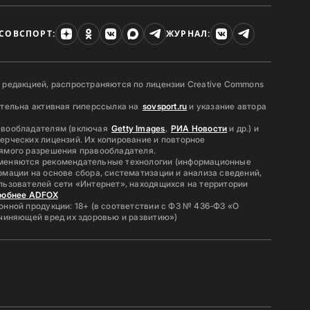
СОВСПОРТ:
ЖУРНАЛ:
 редакцией, распространяются по лицензии Creative Commons
ательна активная гиперссылка на
sovsport.ru
и указание автора
авообладателям (включая
Getty Images
,
РИА Новости
и др.) и
ерческих лицензий. Их копирование и повторное
ямого разрешения правообладателя.
меняются рекомендательные технологии (информационные
мации на основе сбора, систематизации и анализа сведений,
льзователей сети «Интернет», находящихся на территории
робнее ADFOX
нной продукции: 18+ (в соответствии с ФЗ № 436-ФЗ «О
ичиняющей вред их здоровью и развитию»)