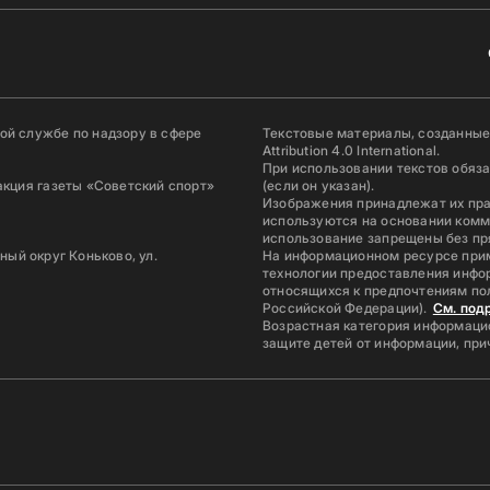
й службе по надзору в сфере
Текстовые материалы, созданные
Attribution 4.0 International.
При использовании текстов обяз
акция газеты «Советский спорт»
(если он указан).
Изображения принадлежат их пр
используются на основании комм
использование запрещены без пр
ьный округ Коньково, ул.
На информационном ресурсе при
технологии предоставления инфор
относящихся к предпочтениям по
Российской Федерации).
См. под
Возрастная категория информацио
защите детей от информации, пр