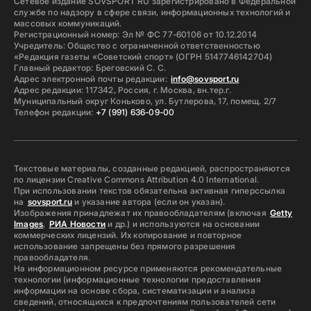
Сетевое издание SOVSPORT RU зарегистрировано в Федеральной
службе по надзору в сфере связи, информационных технологий и
массовых коммуникаций.
Регистрационный номер: Эл № ФС 77-60106 от 10.12.2014
Учредитель: Общество с ограниченной ответственностью
«Редакция газеты «Советский спорт» (ОГРН 5147746142704)
Главный редактор: Бреговский С. С.
Адрес электронной почты редакции:
info@sovsport.ru
Адрес редакции: 117342, Россия, г. Москва, вн.тер.г.
Муниципальный округ Коньково, ул. Бутлерова, 17, помещ. 2/7
Телефон редакции:
+7 (991) 636-09-00
Текстовые материалы, созданные редакцией, распространяются
по лицензии Creative Commons Attribution 4.0 International.
При использовании текстов обязательна активная гиперссылка
на
sovsport.ru
и указание автора (если он указан).
Изображения принадлежат их правообладателям (включая
Getty
Images
,
РИА Новости
и др.) и используются на основании
коммерческих лицензий. Их копирование и повторное
использование запрещены без прямого разрешения
правообладателя.
На информационном ресурсе применяются рекомендательные
технологии (информационные технологии предоставления
информации на основе сбора, систематизации и анализа
сведений, относящихся к предпочтениям пользователей сети