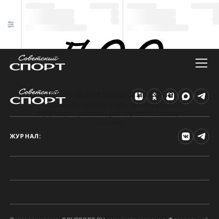
Техническая ошибка на сайте
Произошла ошибка. Чтобы найти нужную
информацию, рекомендуем перейти на главную
страницу.
ЖУРНАЛ: