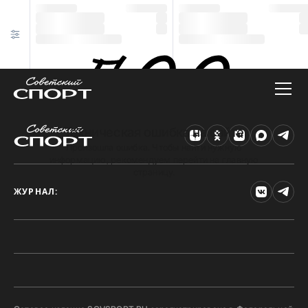
Техническая ошибка на сайте
Произошла ошибка. Чтобы найти нужную
информацию, рекомендуем перейти на главную
страницу.
ЖУРНАЛ: