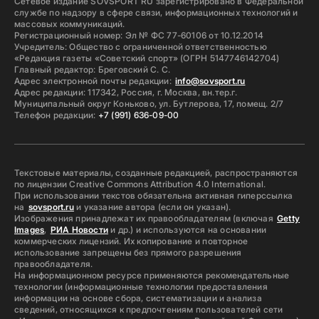
Сетевое издание SOVSPORT RU зарегистрировано в Федеральной
службе по надзору в сфере связи, информационных технологий и
массовых коммуникаций.
Регистрационный номер: Эл № ФС 77-60106 от 10.12.2014
Учредитель: Общество с ограниченной ответственностью
«Редакция газеты «Советский спорт» (ОГРН 5147746142704)
Главный редактор: Бреговский С. С.
Адрес электронной почты редакции:
info@sovsport.ru
Адрес редакции: 117342, Россия, г. Москва, вн.тер.г.
Муниципальный округ Коньково, ул. Бутлерова, 17, помещ. 2/7
Телефон редакции:
+7 (991) 636-09-00
Текстовые материалы, созданные редакцией, распространяются
по лицензии Creative Commons Attribution 4.0 International.
При использовании текстов обязательна активная гиперссылка
на
sovsport.ru
и указание автора (если он указан).
Изображения принадлежат их правообладателям (включая
Getty
Images
,
РИА Новости
и др.) и используются на основании
коммерческих лицензий. Их копирование и повторное
использование запрещены без прямого разрешения
правообладателя.
На информационном ресурсе применяются рекомендательные
технологии (информационные технологии предоставления
информации на основе сбора, систематизации и анализа
сведений, относящихся к предпочтениям пользователей сети