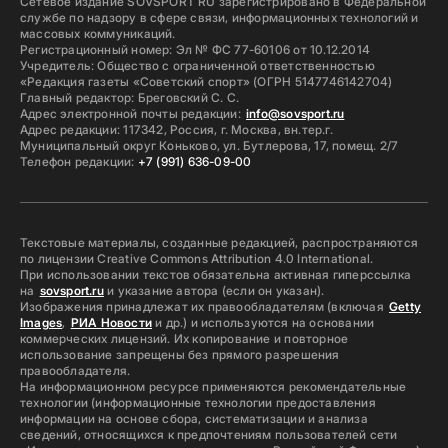
Сетевое издание SOVSPORT RU зарегистрировано в Федеральной
службе по надзору в сфере связи, информационных технологий и
массовых коммуникаций.
Регистрационный номер: Эл № ФС 77-60106 от 10.12.2014
Учредитель: Общество с ограниченной ответственностью
«Редакция газеты «Советский спорт» (ОГРН 5147746142704)
Главный редактор: Бреговский С. С.
Адрес электронной почты редакции:
info@sovsport.ru
Адрес редакции: 117342, Россия, г. Москва, вн.тер.г.
Муниципальный округ Коньково, ул. Бутлерова, 17, помещ. 2/7
Телефон редакции:
+7 (991) 636-09-00
Текстовые материалы, созданные редакцией, распространяются
по лицензии Creative Commons Attribution 4.0 International.
При использовании текстов обязательна активная гиперссылка
на
sovsport.ru
и указание автора (если он указан).
Изображения принадлежат их правообладателям (включая
Getty
Images
,
РИА Новости
и др.) и используются на основании
коммерческих лицензий. Их копирование и повторное
использование запрещены без прямого разрешения
правообладателя.
На информационном ресурсе применяются рекомендательные
технологии (информационные технологии предоставления
информации на основе сбора, систематизации и анализа
сведений, относящихся к предпочтениям пользователей сети