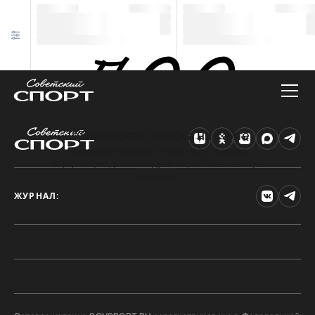
Техническая ошибка на сайте
Произошла ошибка. Чтобы найти нужную
информацию, рекомендуем перейти на главную
страницу.
ЖУРНАЛ: