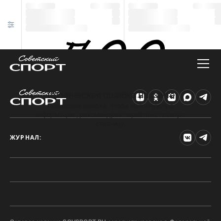
Техническая ошибка на сайте
Произошла ошибка. Чтобы найти нужную
информацию, рекомендуем перейти на главную
страницу.
ЖУРНАЛ: