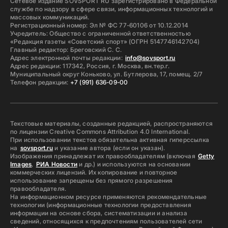
Сетевое издание SOVSPORT RU зарегистрировано в Федеральной
службе по надзору в сфере связи, информационных технологий и
массовых коммуникаций.
Регистрационный номер: Эл № ФС 77-60106 от 10.12.2014
Учредитель: Общество с ограниченной ответственностью
«Редакция газеты «Советский спорт» (ОГРН 5147746142704)
Главный редактор: Бреговский С. С.
Адрес электронной почты редакции:
info@sovsport.ru
Адрес редакции: 117342, Россия, г. Москва, вн.тер.г.
Муниципальный округ Коньково, ул. Бутлерова, 17, помещ. 2/7
Телефон редакции:
+7 (991) 636-09-00
Текстовые материалы, созданные редакцией, распространяются
по лицензии Creative Commons Attribution 4.0 International.
При использовании текстов обязательна активная гиперссылка
на
sovsport.ru
и указание автора (если он указан).
Изображения принадлежат их правообладателям (включая
Getty
Images
,
РИА Новости
и др.) и используются на основании
коммерческих лицензий. Их копирование и повторное
использование запрещены без прямого разрешения
правообладателя.
На информационном ресурсе применяются рекомендательные
технологии (информационные технологии предоставления
информации на основе сбора, систематизации и анализа
сведений, относящихся к предпочтениям пользователей сети