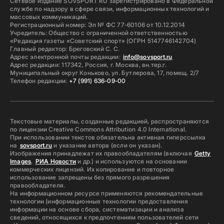
Сетевое издание SOVSPORT RU зарегистрировано в Федеральной
службе по надзору в сфере связи, информационных технологий и
массовых коммуникаций.
Регистрационный номер: Эл № ФС 77-60106 от 10.12.2014
Учредитель: Общество с ограниченной ответственностью
«Редакция газеты «Советский спорт» (ОГРН 5147746142704)
Главный редактор: Бреговский С. С.
Адрес электронной почты редакции:
info@sovsport.ru
Адрес редакции: 117342, Россия, г. Москва, вн.тер.г.
Муниципальный округ Коньково, ул. Бутлерова, 17, помещ. 2/7
Телефон редакции:
+7 (991) 636-09-00
Текстовые материалы, созданные редакцией, распространяются
по лицензии Creative Commons Attribution 4.0 International.
При использовании текстов обязательна активная гиперссылка
на
sovsport.ru
и указание автора (если он указан).
Изображения принадлежат их правообладателям (включая
Getty
Images
,
РИА Новости
и др.) и используются на основании
коммерческих лицензий. Их копирование и повторное
использование запрещены без прямого разрешения
правообладателя.
На информационном ресурсе применяются рекомендательные
технологии (информационные технологии предоставления
информации на основе сбора, систематизации и анализа
сведений, относящихся к предпочтениям пользователей сети