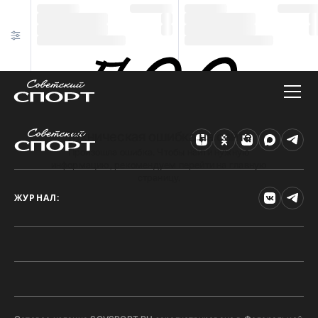
Техническая ошибка на сайте
Произошла ошибка. Чтобы найти нужную
информацию, рекомендуем перейти на главную
страницу.
ЖУРНАЛ: