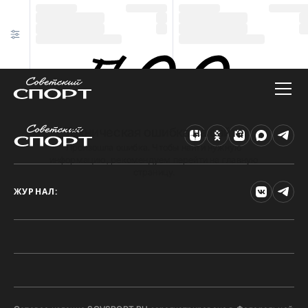
Техническая ошибка на сайте
Произошла ошибка. Чтобы найти нужную
информацию, рекомендуем перейти на главную
страницу.
ЖУРНАЛ: