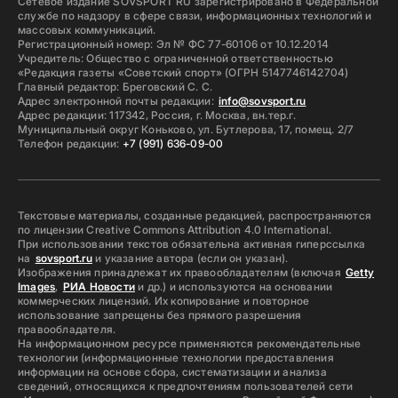
Сетевое издание SOVSPORT RU зарегистрировано в Федеральной
службе по надзору в сфере связи, информационных технологий и
массовых коммуникаций.
Регистрационный номер: Эл № ФС 77-60106 от 10.12.2014
Учредитель: Общество с ограниченной ответственностью
«Редакция газеты «Советский спорт» (ОГРН 5147746142704)
Главный редактор: Бреговский С. С.
Адрес электронной почты редакции:
info@sovsport.ru
Адрес редакции: 117342, Россия, г. Москва, вн.тер.г.
Муниципальный округ Коньково, ул. Бутлерова, 17, помещ. 2/7
Телефон редакции:
+7 (991) 636-09-00
Текстовые материалы, созданные редакцией, распространяются
по лицензии Creative Commons Attribution 4.0 International.
При использовании текстов обязательна активная гиперссылка
на
sovsport.ru
и указание автора (если он указан).
Изображения принадлежат их правообладателям (включая
Getty
Images
,
РИА Новости
и др.) и используются на основании
коммерческих лицензий. Их копирование и повторное
использование запрещены без прямого разрешения
правообладателя.
На информационном ресурсе применяются рекомендательные
технологии (информационные технологии предоставления
информации на основе сбора, систематизации и анализа
сведений, относящихся к предпочтениям пользователей сети