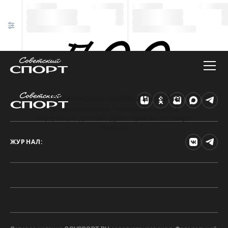
Техническая ошибка на сайте
Произошла ошибка. Чтобы найти нужную
информацию, рекомендуем перейти на главную
страницу.
ЖУРНАЛ: