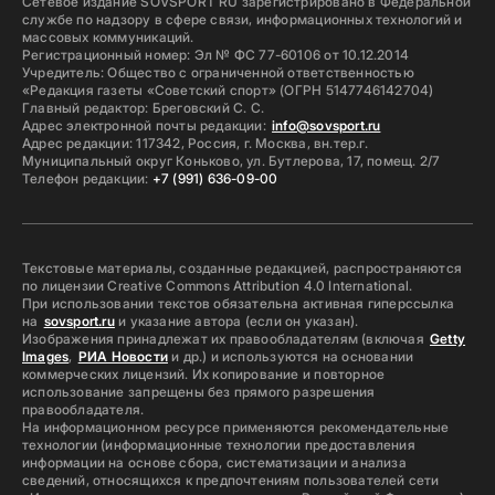
Сетевое издание SOVSPORT RU зарегистрировано в Федеральной
службе по надзору в сфере связи, информационных технологий и
массовых коммуникаций.
Регистрационный номер: Эл № ФС 77-60106 от 10.12.2014
Учредитель: Общество с ограниченной ответственностью
«Редакция газеты «Советский спорт» (ОГРН 5147746142704)
Главный редактор: Бреговский С. С.
Адрес электронной почты редакции:
info@sovsport.ru
Адрес редакции: 117342, Россия, г. Москва, вн.тер.г.
Муниципальный округ Коньково, ул. Бутлерова, 17, помещ. 2/7
Телефон редакции:
+7 (991) 636-09-00
Текстовые материалы, созданные редакцией, распространяются
по лицензии Creative Commons Attribution 4.0 International.
При использовании текстов обязательна активная гиперссылка
на
sovsport.ru
и указание автора (если он указан).
Изображения принадлежат их правообладателям (включая
Getty
Images
,
РИА Новости
и др.) и используются на основании
коммерческих лицензий. Их копирование и повторное
использование запрещены без прямого разрешения
правообладателя.
На информационном ресурсе применяются рекомендательные
технологии (информационные технологии предоставления
информации на основе сбора, систематизации и анализа
сведений, относящихся к предпочтениям пользователей сети