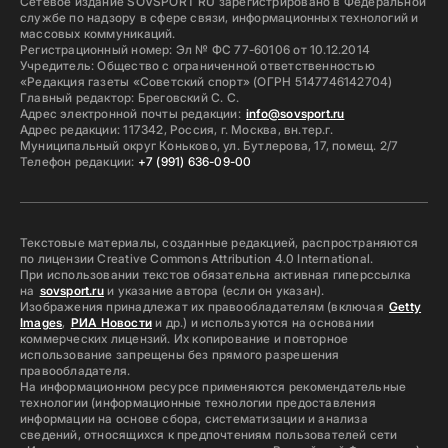
Сетевое издание SOVSPORT RU зарегистрировано в Федеральной
службе по надзору в сфере связи, информационных технологий и
массовых коммуникаций.
Регистрационный номер: Эл № ФС 77-60106 от 10.12.2014
Учредитель: Общество с ограниченной ответственностью
«Редакция газеты «Советский спорт» (ОГРН 5147746142704)
Главный редактор: Бреговский С. С.
Адрес электронной почты редакции:
info@sovsport.ru
Адрес редакции: 117342, Россия, г. Москва, вн.тер.г.
Муниципальный округ Коньково, ул. Бутлерова, 17, помещ. 2/7
Телефон редакции:
+7 (991) 636-09-00
Текстовые материалы, созданные редакцией, распространяются
по лицензии Creative Commons Attribution 4.0 International.
При использовании текстов обязательна активная гиперссылка
на
sovsport.ru
и указание автора (если он указан).
Изображения принадлежат их правообладателям (включая
Getty
Images
,
РИА Новости
и др.) и используются на основании
коммерческих лицензий. Их копирование и повторное
использование запрещены без прямого разрешения
правообладателя.
На информационном ресурсе применяются рекомендательные
технологии (информационные технологии предоставления
информации на основе сбора, систематизации и анализа
сведений, относящихся к предпочтениям пользователей сети