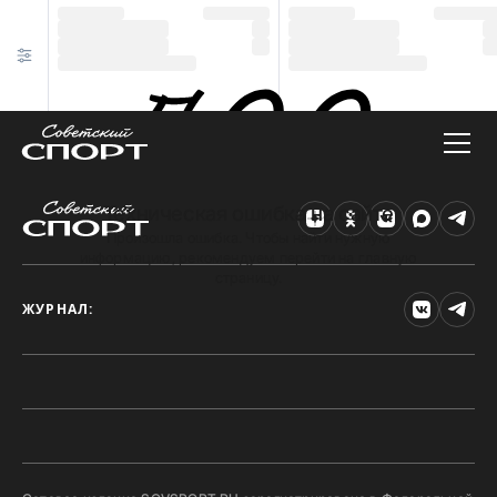
Техническая ошибка на сайте
Произошла ошибка. Чтобы найти нужную
информацию, рекомендуем перейти на главную
страницу.
ЖУРНАЛ: