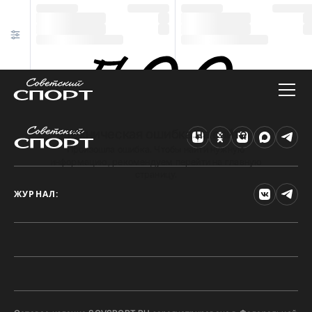
Техническая ошибка на сайте
Произошла ошибка. Чтобы найти нужную
информацию, рекомендуем перейти на главную
страницу.
ЖУРНАЛ: