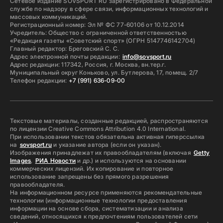
Сетевое издание SOVSPORT RU зарегистрировано в Федеральной
службе по надзору в сфере связи, информационных технологий и
массовых коммуникаций.
Регистрационный номер: Эл № ФС 77-60106 от 10.12.2014
Учредитель: Общество с ограниченной ответственностью
«Редакция газеты «Советский спорт» (ОГРН 5147746142704)
Главный редактор: Бреговский С. С.
Адрес электронной почты редакции:
info@sovsport.ru
Адрес редакции: 117342, Россия, г. Москва, вн.тер.г.
Муниципальный округ Коньково, ул. Бутлерова, 17, помещ. 2/7
Телефон редакции:
+7 (991) 636-09-00
Текстовые материалы, созданные редакцией, распространяются
по лицензии Creative Commons Attribution 4.0 International.
При использовании текстов обязательна активная гиперссылка
на
sovsport.ru
и указание автора (если он указан).
Изображения принадлежат их правообладателям (включая
Getty
Images
,
РИА Новости
и др.) и используются на основании
коммерческих лицензий. Их копирование и повторное
использование запрещены без прямого разрешения
правообладателя.
На информационном ресурсе применяются рекомендательные
технологии (информационные технологии предоставления
информации на основе сбора, систематизации и анализа
сведений, относящихся к предпочтениям пользователей сети