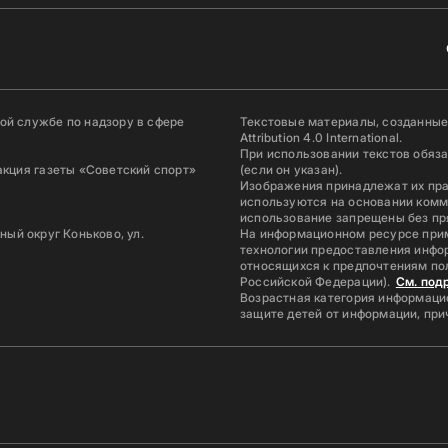
й службе по надзору в сфере
Текстовые материалы, созданные
Attribution 4.0 International.
При использовании текстов обяз
акция газеты «Советский спорт»
(если он указан).
Изображения принадлежат их пр
используются на основании комм
использование запрещены без пр
ьный округ Коньково, ул.
На информационном ресурсе при
технологии предоставления инфор
относящихся к предпочтениям по
Российской Федерации).
См. под
Возрастная категория информацио
защите детей от информации, пр