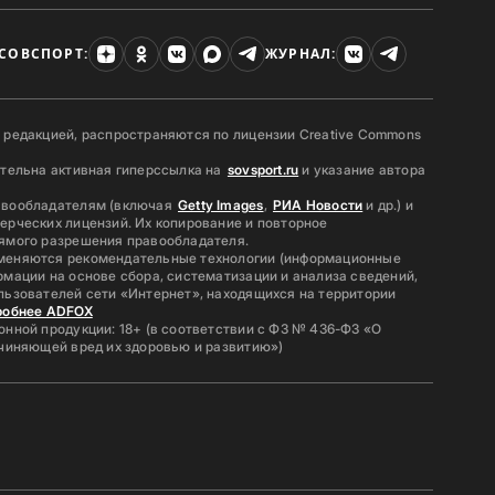
СОВСПОРТ:
ЖУРНАЛ:
 редакцией, распространяются по лицензии Creative Commons
ательна активная гиперссылка на
sovsport.ru
и указание автора
авообладателям (включая
Getty Images
,
РИА Новости
и др.) и
ерческих лицензий. Их копирование и повторное
ямого разрешения правообладателя.
меняются рекомендательные технологии (информационные
мации на основе сбора, систематизации и анализа сведений,
льзователей сети «Интернет», находящихся на территории
робнее ADFOX
нной продукции: 18+ (в соответствии с ФЗ № 436-ФЗ «О
ичиняющей вред их здоровью и развитию»)