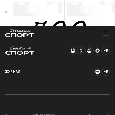
Техническая ошибка на сайте
Произошла ошибка. Чтобы найти нужную
информацию, рекомендуем перейти на главную
страницу.
ЖУРНАЛ: