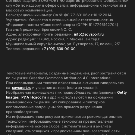
Сетевое издание SOVSPORT RU зарегистрировано в Федеральной
службе по надзору в сфере связи, информационных технологий и
массовых коммуникаций.
Регистрационный номер: Эл № ФС 77-60106 от 10.12.2014
Учредитель: Общество с ограниченной ответственностью
«Редакция газеты «Советский спорт» (ОГРН 5147746142704)
Главный редактор: Бреговский С. С.
Адрес электронной почты редакции:
info@sovsport.ru
Адрес редакции: 117342, Россия, г. Москва, вн.тер.г.
Муниципальный округ Коньково, ул. Бутлерова, 17, помещ. 2/7
Телефон редакции:
+7 (991) 636-09-00
Текстовые материалы, созданные редакцией, распространяются
по лицензии Creative Commons Attribution 4.0 International.
При использовании текстов обязательна активная гиперссылка
на
sovsport.ru
и указание автора (если он указан).
Изображения принадлежат их правообладателям (включая
Getty
Images
,
РИА Новости
и др.) и используются на основании
коммерческих лицензий. Их копирование и повторное
использование запрещены без прямого разрешения
правообладателя.
На информационном ресурсе применяются рекомендательные
технологии (информационные технологии предоставления
информации на основе сбора, систематизации и анализа
сведений, относящихся к предпочтениям пользователей сети