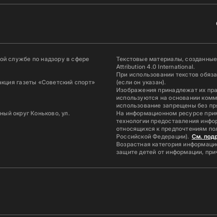
й службе по надзору в сфере
Текстовые материалы, созданные
Attribution 4.0 International.
При использовании текстов обяз
акция газеты «Советский спорт»
(если он указан).
Изображения принадлежат их пр
используются на основании комм
использование запрещены без пр
ьный округ Коньково, ул.
На информационном ресурсе при
технологии предоставления инфор
относящихся к предпочтениям по
Российской Федерации).
См. под
Возрастная категория информацио
защите детей от информации, пр