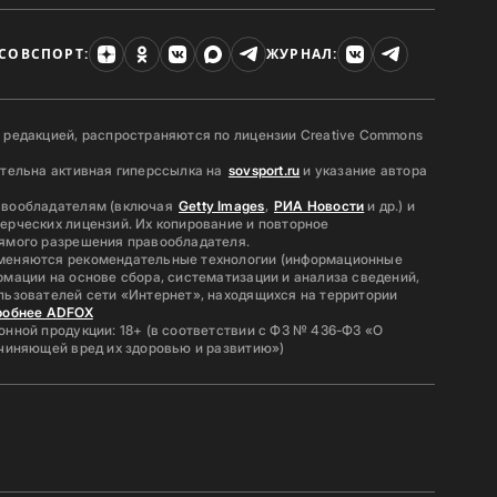
СОВСПОРТ:
ЖУРНАЛ:
 редакцией, распространяются по лицензии Creative Commons
ательна активная гиперссылка на
sovsport.ru
и указание автора
авообладателям (включая
Getty Images
,
РИА Новости
и др.) и
ерческих лицензий. Их копирование и повторное
ямого разрешения правообладателя.
меняются рекомендательные технологии (информационные
мации на основе сбора, систематизации и анализа сведений,
льзователей сети «Интернет», находящихся на территории
робнее ADFOX
нной продукции: 18+ (в соответствии с ФЗ № 436-ФЗ «О
ичиняющей вред их здоровью и развитию»)