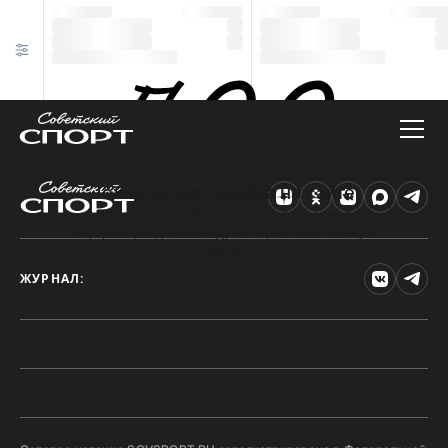
Техническая ошибка на сайте
Произошла ошибка. Чтобы найти нужную
информацию, рекомендуем перейти на главную
страницу.
ЖУРНАЛ: