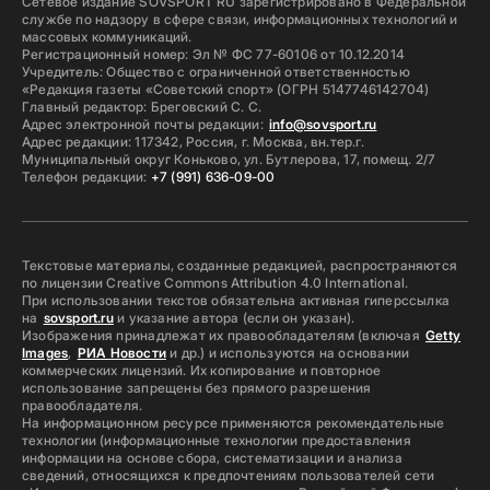
Сетевое издание SOVSPORT RU зарегистрировано в Федеральной
службе по надзору в сфере связи, информационных технологий и
массовых коммуникаций.
Регистрационный номер: Эл № ФС 77-60106 от 10.12.2014
Учредитель: Общество с ограниченной ответственностью
«Редакция газеты «Советский спорт» (ОГРН 5147746142704)
Главный редактор: Бреговский С. С.
Адрес электронной почты редакции:
info@sovsport.ru
Адрес редакции: 117342, Россия, г. Москва, вн.тер.г.
Муниципальный округ Коньково, ул. Бутлерова, 17, помещ. 2/7
Телефон редакции:
+7 (991) 636-09-00
Текстовые материалы, созданные редакцией, распространяются
по лицензии Creative Commons Attribution 4.0 International.
При использовании текстов обязательна активная гиперссылка
на
sovsport.ru
и указание автора (если он указан).
Изображения принадлежат их правообладателям (включая
Getty
Images
,
РИА Новости
и др.) и используются на основании
коммерческих лицензий. Их копирование и повторное
использование запрещены без прямого разрешения
правообладателя.
На информационном ресурсе применяются рекомендательные
технологии (информационные технологии предоставления
информации на основе сбора, систематизации и анализа
сведений, относящихся к предпочтениям пользователей сети