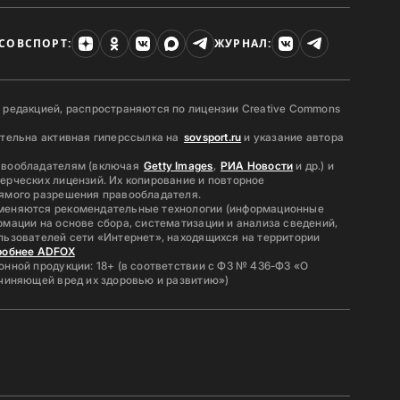
СОВСПОРТ:
ЖУРНАЛ:
 редакцией, распространяются по лицензии Creative Commons
ательна активная гиперссылка на
sovsport.ru
и указание автора
авообладателям (включая
Getty Images
,
РИА Новости
и др.) и
ерческих лицензий. Их копирование и повторное
ямого разрешения правообладателя.
меняются рекомендательные технологии (информационные
мации на основе сбора, систематизации и анализа сведений,
льзователей сети «Интернет», находящихся на территории
робнее ADFOX
нной продукции: 18+ (в соответствии с ФЗ № 436-ФЗ «О
ичиняющей вред их здоровью и развитию»)