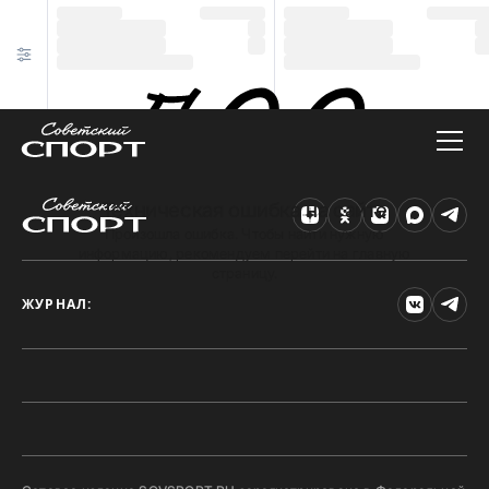
Техническая ошибка на сайте
Произошла ошибка. Чтобы найти нужную
информацию, рекомендуем перейти на главную
страницу.
ЖУРНАЛ: