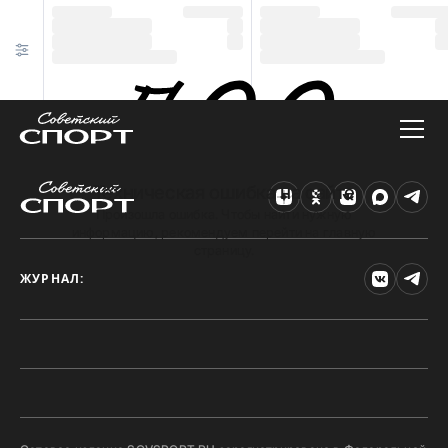
Техническая ошибка на сайте
Произошла ошибка. Чтобы найти нужную
информацию, рекомендуем перейти на главную
страницу.
ЖУРНАЛ: