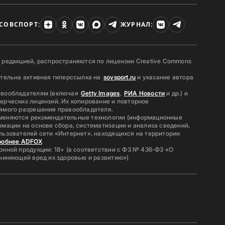
СОВСПОРТ:
ЖУРНАЛ:
 редакцией, распространяются по лицензии Creative Commons
ательна активная гиперссылка на
sovsport.ru
и указание автора
авообладателям (включая
Getty Images
,
РИА Новости
и др.) и
ерческих лицензий. Их копирование и повторное
ямого разрешения правообладателя.
меняются рекомендательные технологии (информационные
мации на основе сбора, систематизации и анализа сведений,
льзователей сети «Интернет», находящихся на территории
робнее ADFOX
нной продукции: 18+ (в соответствии с ФЗ № 436-ФЗ «О
ичиняющей вред их здоровью и развитию»)