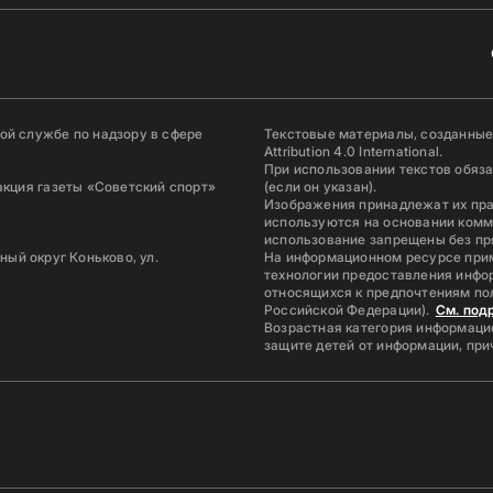
й службе по надзору в сфере
Текстовые материалы, созданные
Attribution 4.0 International.
При использовании текстов обяз
акция газеты «Советский спорт»
(если он указан).
Изображения принадлежат их пр
используются на основании комм
использование запрещены без пр
ьный округ Коньково, ул.
На информационном ресурсе при
технологии предоставления инфор
относящихся к предпочтениям по
Российской Федерации).
См. под
Возрастная категория информацио
защите детей от информации, пр